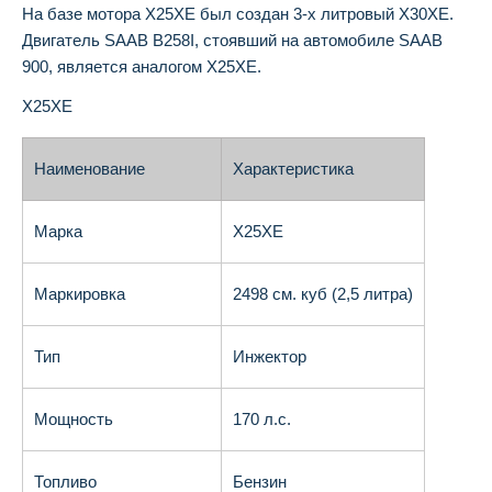
На базе мотора X25XE был создан 3-х литровый X30XE.
Двигатель SAAB B258I, стоявший на автомобиле SAAB
900, является аналогом X25XE.
X25XE
Наименование
Характеристика
Марка
X25XE
Маркировка
2498 см. куб (2,5 литра)
Тип
Инжектор
Мощность
170 л.с.
Топливо
Бензин