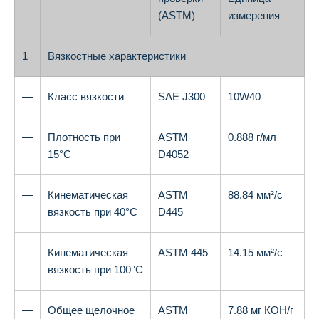
(ASTM)
измерения
1
Вязкостные характеристики
—
Класс вязкости
SAE J300
10W40
—
Плотность при
ASTM
0.888 г/мл
15°C
D4052
—
Кинематическая
ASTM
88.84 мм²/с
вязкость при 40°C
D445
—
Кинематическая
ASTM 445
14.15 мм²/с
вязкость при 100°C
—
Общее щелочное
ASTM
7.88 мг КОН/г