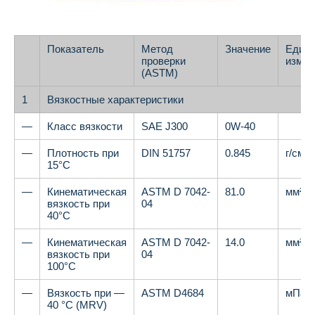
Показатель
Метод
Значение
Един
проверки
измер
(ASTM)
1
Вязкостные характеристики
—
Класс вязкости
SAE J300
0W-40
—
Плотность при
DIN 51757
0.845
г/см³
15°C
—
Кинематическая
ASTM D 7042-
81.0
мм²/с
вязкость при
04
40°C
—
Кинематическая
ASTM D 7042-
14.0
мм²/с
вязкость при
04
100°C
—
Вязкость при —
ASTM D4684
мПа
40 °C (MRV)