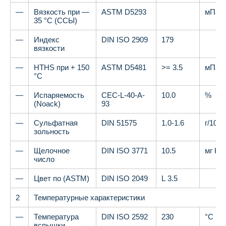
—
Вязкость при —
ASTM D5293
мПа
35 °C (ССЫ)
—
Индекс
DIN ISO 2909
179
вязкости
—
HTHS при + 150
ASTM D5481
>= 3.5
мПа
°C
—
Испаряемость
CEC-L-40-A-
10.0
%
(Noack)
93
—
Сульфатная
DIN 51575
1.0-1.6
г/100г
зольность
—
Щелочное
DIN ISO 3771
10.5
мг KO
число
—
Цвет по (ASTM)
DIN ISO 2049
L 3.5
2
Температурные характеристики
—
Температура
DIN ISO 2592
230
°C
вспышки