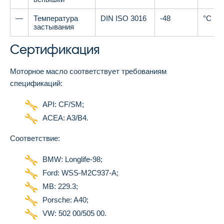
—
Температура
DIN ISO 3016
-48
°C
застывания
Сертификация
Моторное масло соответствует требованиям
спецификаций:
API: CF/SM;
ACEA: A3/B4.
Соответствие:
BMW: Longlife-98;
Ford: WSS-M2C937-A;
MB: 229.3;
Porsche: A40;
VW: 502 00/505 00.