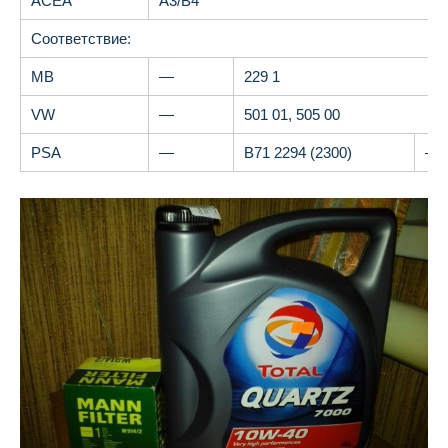
AСЕA
A3/B4
Соответствие:
MB
—
229 1
VW
—
501 01, 505 00
PSA
—
B71 2294 (2300)
—