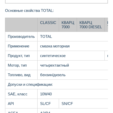
Основные свойства TOTAL:
CLASSIC
КВАРЦ
КВАРЦ
КВ
7000
7000 DIESEL
70
Производитель
TOTAL
Применение
смазка моторная
Продукт, тип
синтетическое
по
Мотор, тип
четырехтактный
Топливо, вид
бензин/дизель
Допуски и спецификации:
SAE, класс
10W40
API
SL/CF
SN/CF