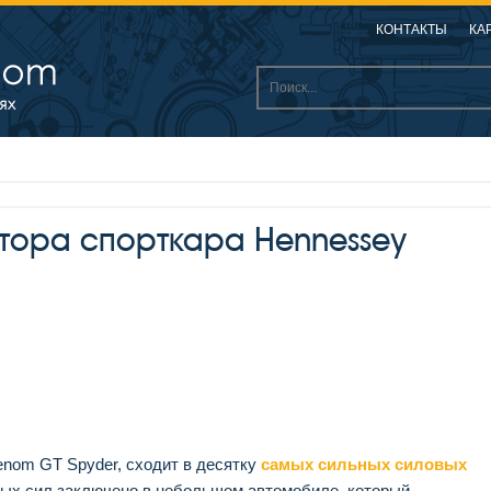
КОНТАКТЫ
КА
тора спорткара Hennessey
enom GT Spyder, сходит в десятку
самых сильных силовых
ных сил заключено в небольшом автомобиле, который