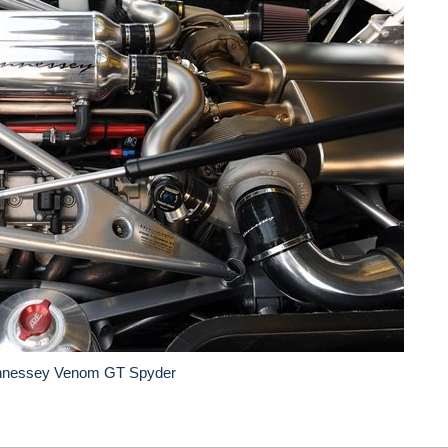
ennessey Venom GT Spyder