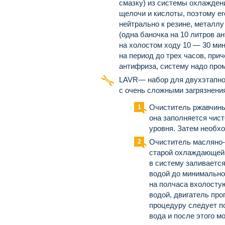
смазку) из системы охлаждени
щелочи и кислоты, поэтому е
нейтрально к резине, металлу
(одна баночка на 10 литров а
на холостом ходу 10 — 30 мин
на период до трех часов, при
антифриза, систему надо про
LAVR— набор для двухэтапно
с очень сложными загрязнения
Очиститель ржавчины
она заполняется чис
уровня. Затем необхо
Очиститель масляно-
старой охлаждающей ж
в систему заливается
водой до минимально
на полчаса вхолостую
водой, двигатель про
процедуру следует по
вода и после этого м