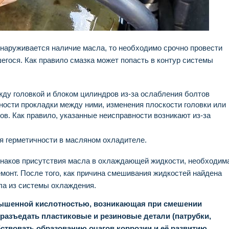
наруживается наличие масла, то необходимо срочно провести
егося. Как правило смазка может попасть в контур системы
ду головкой и блоком цилиндров из-за ослабления болтов
ности прокладки между ними, изменения плоскости головки или
в. Как правило, указанные неисправности возникают из-за
я герметичности в масляном охладителе.
знаков присутствия масла в охлаждающей жидкости, необходим
емонт. После того, как причина смешивания жидкостей найдена
сла из системы охлаждения.
овышенной кислотностью, возникающая при смешении
 разъедать пластиковые и резиновые детали (патрубки,
бствовать образованию очагов коррозии и её развитию