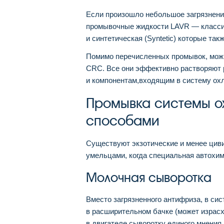
Если произошло небольшое загрязнение
промывочные жидкости LAVR — классиче
и синтетическая (Syntetic) которые та
Помимо перечисленных промывок, можно
CRC. Все они эффективно растворяют 
и компонентам,входящим в систему ох
Промывка системы о
способами
Существуют экзотические и менее ци
умельцами, когда специальная автохим
Молочная сыворотка
Вместо загрязненного антифриза, в си
в расширительном бачке (может израсх
в двигателе сыворотку единого мнения 