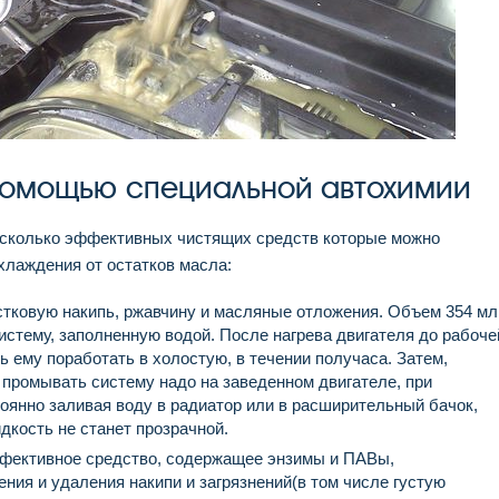
помощью специальной автохимии
есколько эффективных чистящих средств которые можно
хлаждения от остатков масла:
ковую накипь, ржавчину и масляные отложения. Объем 354 мл
стему, заполненную водой. После нагрева двигателя до рабоче
 ему поработать в холостую, в течении получаса. Затем,
 промывать систему надо на заведенном двигателе, при
оянно заливая воду в радиатор или в расширительный бачок,
идкость не станет прозрачной.
ективное средство, содержащее энзимы и ПАВы,
ния и удаления накипи и загрязнений(в том числе густую