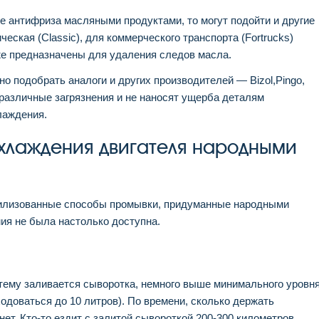
 антифриза масляными продуктами, то могут подойти и другие
ская (Classic), для коммерческого транспорта (Fortrucks)
кже предназначены для удаления следов масла.
 подобрать аналоги и других производителей — Bizol,Pingo,
различные загрязнения и не наносят ущерба деталям
лаждения.
хлаждения двигателя народными
вилизованные способы промывки, придуманные народными
ия не была настолько доступна.
стему заливается сыворотка, немного выше минимального уровн
одоваться до 10 литров). По времени, сколько держать
нет. Кто-то ездит с залитой сывороткой 200-300 километров,