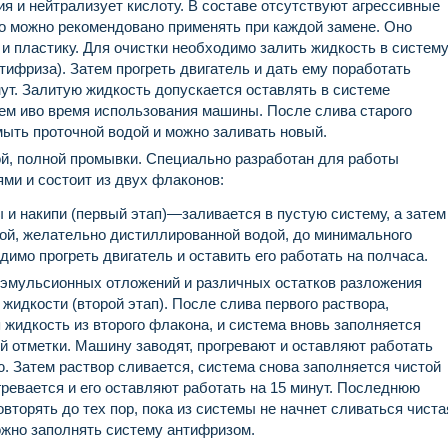
я и нейтрализует кислоту. В составе отсутствуют агрессивные
го можно рекомендовано применять при каждой замене. Оно
 и пластику. Для очистки необходимо залить жидкость в систем
нтифриза). Затем прогреть двигатель и дать ему поработать
ут. Залитую жидкость допускается оставлять в системе
чем иво время использования машины. После слива старого
мыть проточной водой и можно заливать новый.
й, полной промывки. Специально разработан для работы
ми и состоит из двух флаконов:
 и накипи (первый этап)—заливается в пустую систему, а затем
той, желательно дистиллированной водой, до минимального
димо прогреть двигатель и оставить его работать на полчаса.
эмульсионных отложений и различных остатков разложения
идкости (второй этап). После слива первого раствора,
 жидкость из второго флакона, и система вновь заполняется
й отметки. Машину заводят, прогревают и оставляют работать
. Затем раствор сливается, система снова заполняется чистой
гревается и его оставляют работать на 15 минут. Последнюю
вторять до тех пор, пока из системы не начнет сливаться чиста
ожно заполнять систему антифризом.