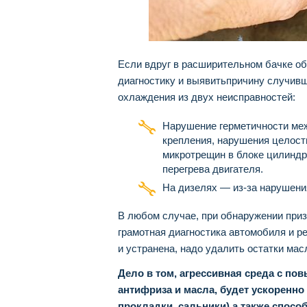
Если вдруг в расширительном бачке об
диагностику и выявитьпричину случивш
охлаждения из двух неисправностей:
Нарушение герметичности меж
крепления, нарушения целост
микротрещин в блоке цилиндро
перегрева двигателя.
На дизелях — из-за нарушени
В любом случае, при обнаружении при
грамотная диагностика автомобиля и р
и устранена, надо удалить остатки ма
Дело в том, агрессивная среда с п
антифриза и масла, будет ускоренно
прокладки, сальники),а также спосо