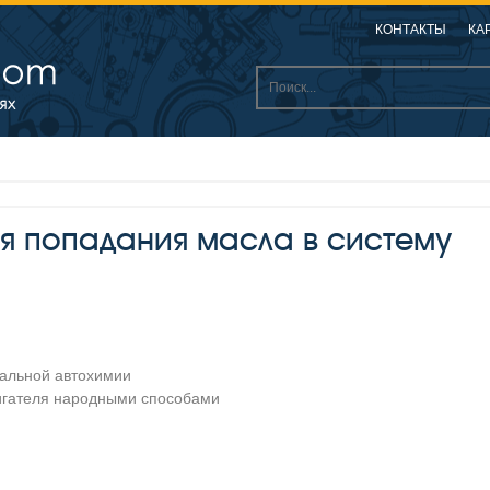
КОНТАКТЫ
КА
я попадания масла в систему
альной автохимии
игателя народными способами