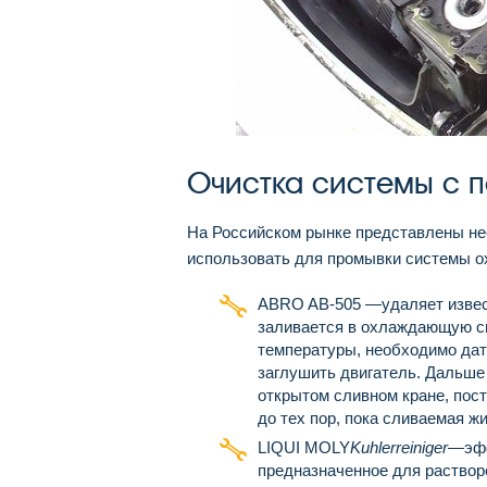
Очистка системы с 
На Российском рынке представлены н
использовать для промывки системы о
ABRO AB-505 —удаляет извест
заливается в охлаждающую си
температуры, необходимо дать
заглушить двигатель. Дальше
открытом сливном кране, пост
до тех пор, пока сливаемая ж
LIQUI MOLY
Kuhlerreiniger
—эфф
предназначенное для растворе