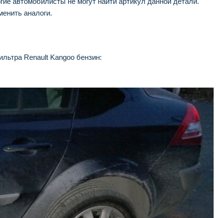
гие автомобилисты не могут найти артикул данной детали.
менить аналоги.
льтра Renault Kangoo бензин: