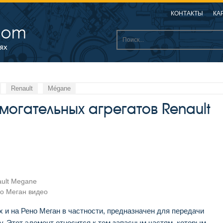
КОНТАКТЫ
КА
Renault
Mégane
огательных агрегатов Renault
ult Megane
о Меган видео
 и на Рено Меган в частности, предназначен для передачи
ру. Этот элемент относится к тем запасным частям, которым